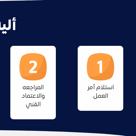
ألي
استلام أمر
المراجعه
العمل
والاعتماد
الفني